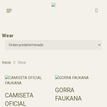
Skip
to
Menu
main
content
Wear
Inicio
Wear
Seleccionar Opciones
GORRA
Añadir Al Carrito
CAMISETA
FAUKANA
OFICIAL